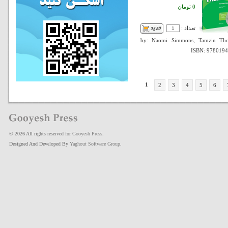
0 تومان
تعداد :
by: Naomi Simmons, Tamzin Th
ISBN: 978019
1
2
3
4
5
6
© 2026 All rights reserved for
Gooyesh Press
.
Designed And Developed By
Yaghout Software Group
.