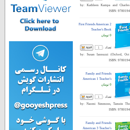
by: Kathleen Kampa and Charles 
ISBN: 978019
First Friends American 2
Teacher's Book
0 تومان
تعداد :
by: Susan Iannuzzi (Oxford, Oct
ISBN: 978019
Family and Friends
American 1 Teacher's
0 تومان
تعداد :
by: Naomi Simmons, Tamzin Th
ISBN: 978019
Family and Friends
American 3 Teacher's